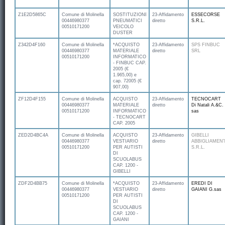
Z1E2D5865C
Comune di Molinella
SOSTITUZIONE
23-Affidamento
ESSECORSE
00446980377
PNEUMATICI
diretto
S.R.L.
00510171200
VEICOLO
DUSTER
Z342D4F160
Comune di Molinella
*ACQUISTO
23-Affidamento
SPS FINBUC
00446980377
MATERIALE
diretto
SRL
00510171200
INFORMATICO
- FINBUC CAP.
2005 (€
1.965,00) e
cap. 72005 (€
907,00)
ZF12D4F155
Comune di Molinella
ACQUISTO
23-Affidamento
TECNOCART
00446980377
MATERIALE
diretto
Di Natali A.&C.
00510171200
INFORMATICO
sas
- TECNOCART
CAP. 2005
ZED2D4BC4A
Comune di Molinella
ACQUISTO
23-Affidamento
GIBELLI
00446980377
VESTIARIO
diretto
ABBIGLIAMEN
00510171200
PER AUTISTI
S.R.L.
DI
SCUOLABUS
CAP. 1200 -
GIBELLI
ZDF2D4BB75
Comune di Molinella
*ACQUISTO
23-Affidamento
EREDI DI
00446980377
VESTIARIO
diretto
GAIANI G.sas
00510171200
PER AUTISTI
DI
SCUOLABUS
CAP. 1200 -
GAIANI