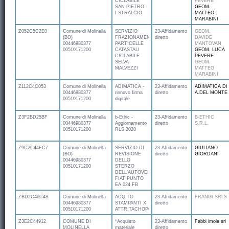
CICLABILE
PEVERE
SAN PIETRO -
GEOM.
I STRALCIO
MATTEO
MARABINI
Z052C5C2E0
Comune di Molinella
SERVIZIO
23-Affidamento
GEOM.
(BO)
FRAZIONAMENTO
diretto
DAVIDE
00446980377
PARTICELLE
MANTOVAN
00510171200
CATASTALI
GEOM. LUCA
CICLABILE
PEVERE
SELVA
GEOM.
MALVEZZI
MATTEO
MARABINI
Z112C4C053
Comune di Molinella
ADIMATICA -
23-Affidamento
ADIMATICA DI
00446980377
rinnovo firma
diretto
A.DEL MONTE
00510171200
digitale
Z3F2BD25BF
Comune di Molinella
b-Ethic -
23-Affidamento
B-ETHIC
00446980377
Aggiornamento
diretto
S.R.L.
00510171200
RLS 2020
Z9C2C44FC7
Comune di Molinella
SERVIZIO DI
23-Affidamento
GIULIANO
(BO)
REVISIONE
diretto
GIORDANI
00446980377
DELLO
00510171200
STERZO
DELL’AUTOVEICOLO
FIAT PUNTO
EA 024 FB
ZBD2C46C48
Comune di Molinella
ACQ.TO
23-Affidamento
FRANGI SRLS
00446980377
STAMPANTI X
diretto
00510171200
ATTR.TACHOPOLICE
Z3E2C44912
COMUNE DI
*Acquisto
23-Affidamento
Fabbi imola srl
MOLINELLA
materiale
diretto