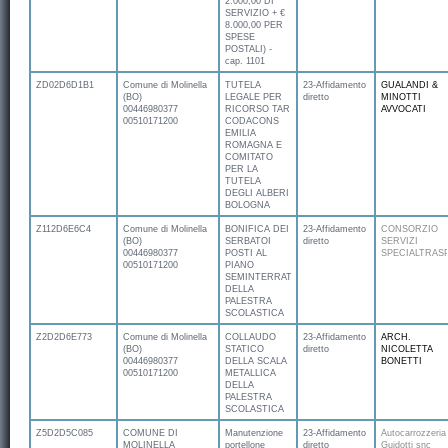
2.000,00 DI
SERVIZIO + €
8.000,00 PER
SPESE
POSTALI) -
cap. 1101
ZD02D6D1B1
Comune di Molinella
TUTELA
23-Affidamento
GUALANDI &
(BO)
LEGALE PER
diretto
MINOTTI
00446980377
RICORSO TAR
AVVOCATI
00510171200
CODACONS
EMILIA
ROMAGNA E
COMITATO
PER LA
TUTELA
DEGLI ALBERI
BOLOGNA
Z112D6E6C4
Comune di Molinella
BONIFICA DEI
23-Affidamento
CONSORZIO
(BO)
SERBATOI
diretto
SERVIZI
00446980377
POSTI AL
SPECIALTRAS
00510171200
PIANO
SEMINTERRATO
DELLA
PALESTRA
SCOLASTICA
Z2D2D6E773
Comune di Molinella
COLLAUDO
23-Affidamento
ARCH.
(BO)
STATICO
diretto
NICOLETTA
00446980377
DELLA SCALA
BONETTI
00510171200
METALLICA
DELLA
PALESTRA
SCOLASTICA
Z5D2D5C085
COMUNE DI
Manutenzione
23-Affidamento
Autocarrozzeria
MOLINELLA
portellone
diretto
Guidotti snc