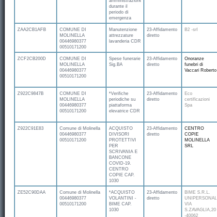
amministrazione
durante il
periodo di
emergenza
ZAA2CB1AFB
COMUNE DI
Manutenzione
23-Affidamento
B2 -srl
MOLINELLA
attrezzature
diretto
00446980377
lavanderia CDR
00510171200
ZCF2CB200D
COMUNE DI
Spese funerarie
23-Affidamento
Onoranze
MOLINELLA
Sig.BA
diretto
funebri di
00446980377
Vaccari Roberto
00510171200
Z922C9847B
COMUNE DI
*Verifiche
23-Affidamento
Eco
MOLINELLA
periodiche su
diretto
certificazioni
00446980377
piattaforma
Spa
00510171200
elevatrice CDR
Z922C91E83
Comune di Molinella
ACQUISTO
23-Affidamento
CENTRO
00446980377
DIVISORI
diretto
COPIE
00510171200
PROTETTIVI
MOLINELLA
PER
SRL
SCRIVANIA E
BANCONE
COVID-19.
CENTRO
COPIE CAP.
1030
ZE52C90DAA
Comune di Molinella
*ACQUISTO
23-Affidamento
BIME S.R.L.
00446980377
VOLANTINI -
diretto
UNIPERSONAL
00510171200
BIME CAP.
VIA
1030
S.ZAVAGLIA,20
-40062