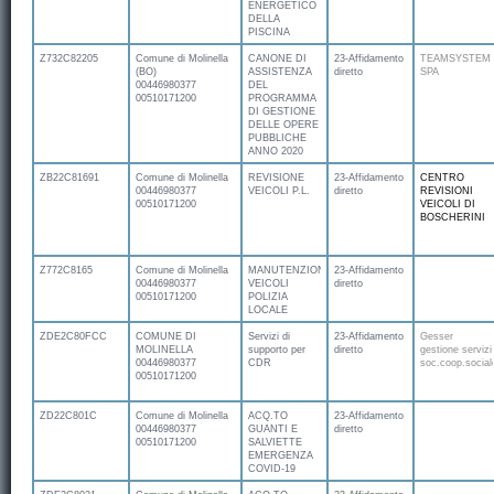
ENERGETICO
DELLA
PISCINA
Z732C82205
Comune di Molinella
CANONE DI
23-Affidamento
TEAMSYSTEM
(BO)
ASSISTENZA
diretto
SPA
00446980377
DEL
00510171200
PROGRAMMA
DI GESTIONE
DELLE OPERE
PUBBLICHE
ANNO 2020
ZB22C81691
Comune di Molinella
REVISIONE
23-Affidamento
CENTRO
00446980377
VEICOLI P.L.
diretto
REVISIONI
00510171200
VEICOLI DI
BOSCHERINI
Z772C8165
Comune di Molinella
MANUTENZIONE
23-Affidamento
00446980377
VEICOLI
diretto
00510171200
POLIZIA
LOCALE
ZDE2C80FCC
COMUNE DI
Servizi di
23-Affidamento
Gesser
MOLINELLA
supporto per
diretto
gestione servizi
00446980377
CDR
soc.coop.social
00510171200
ZD22C801C
Comune di Molinella
ACQ.TO
23-Affidamento
00446980377
GUANTI E
diretto
00510171200
SALVIETTE
EMERGENZA
COVID-19