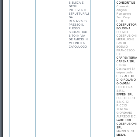
SISMICA E
CONSORTILE
DEGLI
Consorzio
INTERVENTI
Artigiani
STRUTTURALI
Romagnolo
DA
Soc. Coop.
REALIZZARSI
RETE
PRESSO IL
COSTRUTTOR
PLESSO
BOLOGNA
SCOLASTICO
BOEMIO
SITO IN VIA
COSTRUZIONI
DE AMICIS IN
METALLICHE
MOLINELLA
SAS DI
CAPOLUOGO
BOEMIO
FRANCESCO
E C.
CARPENTERIA
CARENA SRL
Cestari
Costruzioni Srl
unipersonale
DI.GI.ALL. DI
DI GIROLAMO
GIOVANNI
EDILTECNA
S.R.L.
EFFEBI SRL
EUROFERRO
S.N.C. DI
RICCIO
TERESA E
GIORDANO
ALFREDO E C.
PAOLUCCI
COSTRUZIONI
SRL
MARIN SIRO
METAL