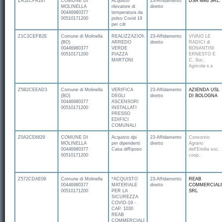
ZA52CFA187
COMUNE DI
Acquisto
23-Affidamento
DSA Med SRL:
MOLINELLA
rilevatore di
diretto
00446980377
temperatura da
00510171200
polso Covid 19
per cdr
Z1C2CEFB2E
Comune di Molinella
REALIZZAZIONE
23-Affidamento
VIVAIO LE
(BO)
ARREDO
diretto
RADICI di
00446980377
VERDE
BONANTINI
00510171200
PIAZZA
ERNESTO E
MARTONI
C. Soc.
Agricola s.s
Z5B2CEEAD3
Comune di Molinella
VERIFICA
23-Affidamento
AZIENDA USL
(BO)
DEGLI
diretto
DI BOLOGNA
00446980377
ASCENSORI
00510171200
INSTALLATI
PRESSO
EDIFICI
COMUNALI
Z0A2CE6829
COMUNE DI
Acquisto dpi
23-Affidamento
Consorzio
MOLINELLA
per dipendenti
diretto
Agrario
00446980377
Casa diRiposo
dell'Emilia soc.
00510171200
coop.
Z572CDAE09
Comune di Molinella
*ACQUISTO
23-Affidamento
REAB
00446980377
MATERIALE
diretto
COMMERCIAL
00510171200
PER LA
SRL
SICUREZZA
COVID-19 -
CAP. 1030
REAB
COMMERCIALE