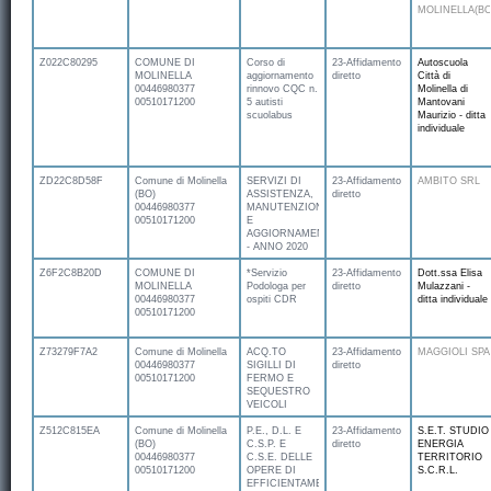
MOLINELLA(BO
Z022C80295
COMUNE DI
Corso di
23-Affidamento
Autoscuola
MOLINELLA
aggiornamento
diretto
Città di
00446980377
rinnovo CQC n.
Molinella di
00510171200
5 autisti
Mantovani
scuolabus
Maurizio - ditta
individuale
ZD22C8D58F
Comune di Molinella
SERVIZI DI
23-Affidamento
AMBITO SRL
(BO)
ASSISTENZA,
diretto
00446980377
MANUTENZIONE
00510171200
E
AGGIORNAMENTO
- ANNO 2020
Z6F2C8B20D
COMUNE DI
*Servizio
23-Affidamento
Dott.ssa Elisa
MOLINELLA
Podologa per
diretto
Mulazzani -
00446980377
ospiti CDR
ditta individuale
00510171200
Z73279F7A2
Comune di Molinella
ACQ.TO
23-Affidamento
MAGGIOLI SPA
00446980377
SIGILLI DI
diretto
00510171200
FERMO E
SEQUESTRO
VEICOLI
Z512C815EA
Comune di Molinella
P.E., D.L. E
23-Affidamento
S.E.T. STUDIO
(BO)
C.S.P. E
diretto
ENERGIA
00446980377
C.S.E. DELLE
TERRITORIO
00510171200
OPERE DI
S.C.R.L.
EFFICIENTAMENTO