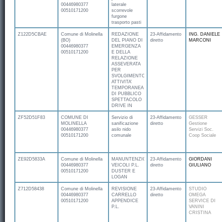
00446980377
laterale
00510171200
scorrevole
furgone
trasporto pasti
Z122D5CBAE
Comune di Molinella
REDAZIONE
23-Affidamento
ING. DANIELE
(BO)
DEL PIANO DI
diretto
MARCONI
00446980377
EMERGENZA
00510171200
E DELLA
RELAZIONE
ASSEVERATA
PER
SVOLGIMENTO
ATTIVITA’
TEMPORANEA
DI PUBBLICO
SPETTACOLO
DRIVE IN
ZF52D51F83
COMUNE DI
Servizio di
23-Affidamento
GESSER
MOLINELLA
sanificazione
diretto
Gestione
00446980377
asilo nido
Servizi Soc.
00510171200
comunale
Coop Sociale
ZE92D5833A
Comune di Molinella
MANUNTENZIONE
23-Affidamento
GIORDANI
00446980377
VEICOLI P.L.
diretto
GIULIANO
00510171200
DUSTER E
LOGAN
Z712D58438
Comune di Molinella
REVISIONE
23-Affidamento
STUDIO
00446980377
CARRELLO
diretto
OMEGA
00510171200
APPENDICE
SERVICE DI
P.L.
VANINI
CRISTINA