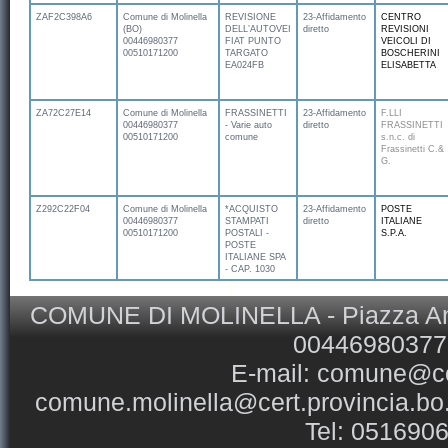
ZAF2C398A6
Comune di Molinella
REVISIONE
23-Affidamento
CENTRO
(BO)
DELL’AUTOVEICOLO
diretto
REVISIONI
00446980377
FIAT PUNTO
VEICOLI DI
00510171200
TARGATO
BOSCHERINI
EA024FB
ELISABETTA
ZA72C27E14
Comune di Molinella
FRASSINETTI
23-Affidamento
F.LLI
00446980377
- Varie auto
diretto
FRASSINETTI
00510171200
comune
s.n.c. di
Frassinetti C.&
G.
Z292C22F04
Comune di Molinella
*ACQUISTO
23-Affidamento
POSTE
00446980377
STAMPATI
diretto
ITALIANE
00510171200
POSTALI -
S.P.A.
POSTE
ITALIANE SPA
- CAP. 1030
COMUNE DI MOLINELLA - Piazza Ansel
00446980377 
E-mail:
comune@com
comune.molinella@cert.provincia.bo.
Tel: 051690