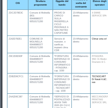
Struttura
Oggetto del
Elenco degli
CIG
scelta del
proponente
bando
operatori
contraente
ZDC2D78E3C
Comune di Molinella
PROVE DI
23-Affidamento
4 EMME
(BO)
CARICO
diretto
SERVICE SPA
00446980377
SULLA
00510171200
PASSERELLA
CICLO
PEDONALE A
SAN PIETRO
CAPOFIUME
Z242D782E1
COMUNE DI
Servizio di
23-Affidamento
Climar zeta srl
MOLINELLA
manuten. e
diretto
00446980377
sanificaz.
00510171200
impianti clima
CDR
Z9C2D6D93F
Comune di Molinella
*FORNITURA
23-Affidamento
PITAGORA
00446980377
MATERIALE DI
diretto
SNC Di Medici
00510171200
CONSUMO
Graziano & C.
INFORMATICO
- PITAGORA -
cap. 1030
ZDB2D6CFC1
Comune di Molinella
*FORNITURA
23-Affidamento
TECNOCART
00446980377
MATERIALE DI
diretto
Di Natali A.&C.
00510171200
CONSUMO
sas
INFORMATICO
- TECNOCART
- cap. 1030
ZAA2D6C387
Comune di Molinella
*SERVIZIO DI
23-Affidamento
MECCANOGRA
00446980377
POSTALIZZAZIONE
diretto
PRINTING
00510171200
AVVISI TARI
SERVICE SRL
2020 (DI CUI €