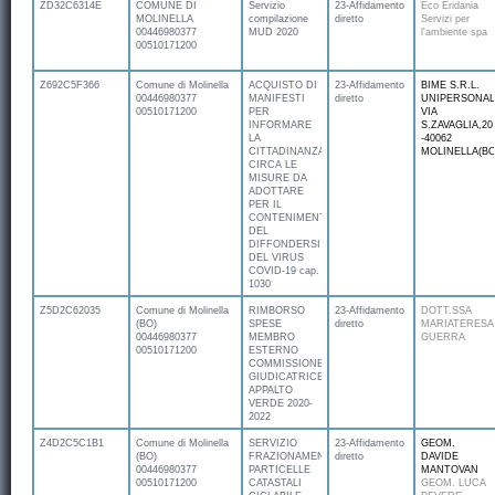
ZD32C6314E
COMUNE DI
Servizio
23-Affidamento
Eco Eridania
MOLINELLA
compilazione
diretto
Servizi per
00446980377
MUD 2020
l'ambiente spa
00510171200
Z692C5F366
Comune di Molinella
ACQUISTO DI
23-Affidamento
BIME S.R.L.
00446980377
MANIFESTI
diretto
UNIPERSONAL
00510171200
PER
VIA
INFORMARE
S.ZAVAGLIA,20
LA
-40062
CITTADINANZA
MOLINELLA(BO
CIRCA LE
MISURE DA
ADOTTARE
PER IL
CONTENIMENTO
DEL
DIFFONDERSI
DEL VIRUS
COVID-19 cap.
1030
Z5D2C62035
Comune di Molinella
RIMBORSO
23-Affidamento
DOTT.SSA
(BO)
SPESE
diretto
MARIATERESA
00446980377
MEMBRO
GUERRA
00510171200
ESTERNO
COMMISSIONE
GIUDICATRICE
APPALTO
VERDE 2020-
2022
Z4D2C5C1B1
Comune di Molinella
SERVIZIO
23-Affidamento
GEOM.
(BO)
FRAZIONAMENTO
diretto
DAVIDE
00446980377
PARTICELLE
MANTOVAN
00510171200
CATASTALI
GEOM. LUCA