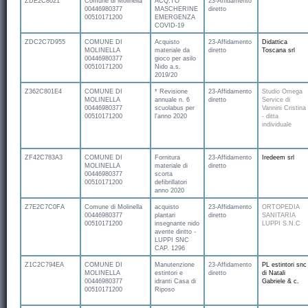
ZDE2C8021
Comune di Molinella
ACQ.TO
23-Affidamento
00446980377
MASCHERINE
diretto
00510171200
EMERGENZA
COVID-19
ZDC2C7D955
COMUNE DI
Acquisto
23-Affidamento
Didattica
MOLINELLA
materiale da
diretto
Toscana srl
00446980377
gioco per asilo
00510171200
Nido a.s.
2019/20
Z362C801E4
COMUNE DI
* Revisione
23-Affidamento
Studio Omega
MOLINELLA
annuale n. 6
diretto
Service di
00446980377
scuolabus per
Vannini Cristina
00510171200
l'anno 2020
- ditta
individuale
ZF42C783A3
COMUNE DI
Fornitura
23-Affidamento
Iredeem srl
MOLINELLA
materiale di
diretto
00446980377
scorta
00510171200
defibrillatori
anno 2020
Z7E2C7C0FA
Comune di Molinella
acquisto
23-Affidamento
ORTOPEDIA
00446980377
plantari
diretto
SANITARIA
00510171200
insegnante nido
LUPPI S.N.C
avente diritto -
LUPPI SNC
CAP. 1296
Z1C2C794EA
COMUNE DI
Manutenzione
23-Affidamento
PL estintori snc
MOLINELLA
estintori e
diretto
di Natali
00446980377
idranti Casa di
Gabriele & c.
00510171200
Riposo