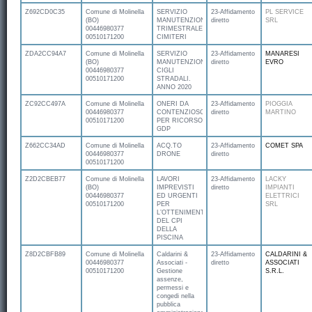
Z692CD0C35
Comune di Molinella
SERVIZIO
23-Affidamento
PL SERVICE
(BO)
MANUTENZIONE
diretto
SRL
00446980377
TRIMESTRALE
00510171200
CIMITERI
ZDA2CC94A7
Comune di Molinella
SERVIZIO
23-Affidamento
MANARESI
(BO)
MANUTENZIONE
diretto
EVRO
00446980377
CIGLI
00510171200
STRADALI.
ANNO 2020
ZC92CC497A
Comune di Molinella
ONERI DA
23-Affidamento
PIOGGIA
00446980377
CONTENZIOSO
diretto
MARTINO
00510171200
PER RICORSO
GDP
Z662CC34AD
Comune di Molinella
ACQ.TO
23-Affidamento
COMET SPA
00446980377
DRONE
diretto
00510171200
Z2D2CBEB77
Comune di Molinella
LAVORI
23-Affidamento
LACKY
(BO)
IMPREVISTI
diretto
IMPIANTI
00446980377
ED URGENTI
ELETTRICI
00510171200
PER
SRL
L’OTTENIMENTO
DEL CPI
DELLA
PISCINA
Z8D2CBFB89
Comune di Molinella
Caldarini &
23-Affidamento
CALDARINI &
00446980377
Associati -
diretto
ASSOCIATI
00510171200
Gestione
S.R.L.
assenze,
permessi e
congedi nella
pubblica