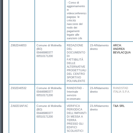
- Corso di
aggiornamento
in
videoconferenza
pagopa: le
criticità
nascoste del
nodo dei
pagamenti
legate alle
sanzioni cds
Z862D44653
Comune di Molinella
REDAZIONE
23-Affidamento
ARCH.
(BO)
DEL
diretto
ANDREA
00446980377
DOCUMENTO
BEVILACQUA
00510171200
DI
FATTIBILITÀ
DELLE
ALTERNATIVE
PROGETTUALI
DEL CENTRO
SPORTIVO
POLIVALENTE
Z932D40532
Comune di Molinella
RANDSTAD -
23-Affidamento
RANDSTAD
00446980377
Interinale
diretto
ITALIA S.P.A.
00510171200
servizio
economato
ZA82D3AFAC
Comune di Molinella
VERIFICA
23-Affidamento
T&A SRL
(BO)
PERIODICA
diretto
00446980377
DELL’IMPIANTO
00510171200
DI MESSA A
TERRA
PRESSO GLI
EDIFICI
SCOLASTICI