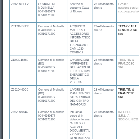
Z912D4BEF2
COMUNE DI
Servizio di
23-Affidamento
Gesser
MOLINELLA
supporto Casa
diretto
gestione servizi
00446980377
di Riposo
soc.coop.social
00510171200
Z7A2D4B5CE
Comune di Molinella
ACQUISTO
23-Affidamento
TECNOCART
00446980377
MATERIALE
diretto
Di Natali A.&C.
00510171200
ACCESSORIO
sas
INFORMATICO.
DITTA
TECNOCART
CAP. 1030 -
COVID-19
ZD02D48569
Comune di Molinella
LAVORAZIONI
23-Affidamento
TRENTIN &
(BO)
IMPREVISTE
diretto
FRANZOSO
00446980377
DEI LAVORI DI
SRL
00510171200
EFFICIENTAMENTO
ENERGETICO
DELLA
PISCINA
Z362D490D9
Comune di Molinella
LAVORI DI
23-Affidamento
TRENTIN &
(BO)
MANUTENZIONE
diretto
FRANZOSO
00446980377
STRAORDINARIA
SRL
00510171200
DEL CENTRO
NATATORIO
Z932D49844
Comune di Molinella
INFOPOL -
23-Affidamento
INFOPOL
00446980377
corso di in
diretto
S.R.L. A
00510171200
videoconferenza
SOCIO UNICO
“ACCESSO
AGLI ATTI.
DOCUMENTALE
– CIVICO E
GENERALIZZATO”