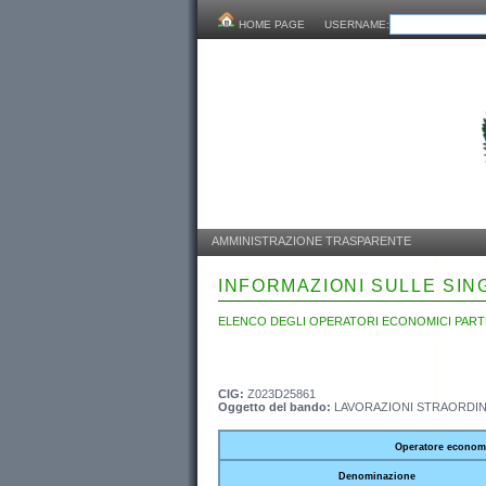
HOME PAGE
USERNAME:
AMMINISTRAZIONE TRASPARENTE
INFORMAZIONI SULLE SI
ELENCO DEGLI OPERATORI ECONOMICI PARTE
CIG:
Z023D25861
Oggetto del bando:
LAVORAZIONI STRAORDINA
Operatore econom
Denominazione