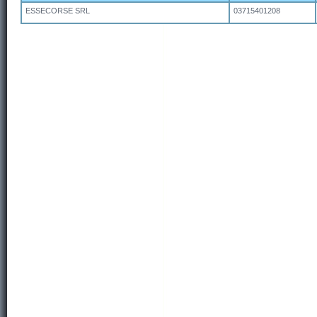
ESSECORSE SRL
03715401208