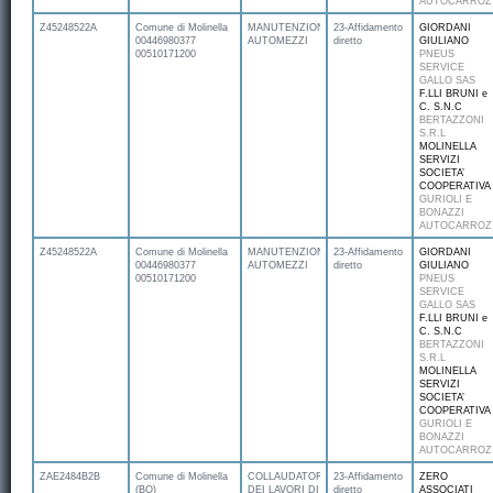
AUTOCARROZ
Z45248522A
Comune di Molinella
MANUTENZIONE
23-Affidamento
GIORDANI
00446980377
AUTOMEZZI
diretto
GIULIANO
00510171200
PNEUS
SERVICE
GALLO SAS
F.LLI BRUNI e
C. S.N.C
BERTAZZONI
S.R.L
MOLINELLA
SERVIZI
SOCIETA’
COOPERATIVA
GURIOLI E
BONAZZI
AUTOCARROZ
Z45248522A
Comune di Molinella
MANUTENZIONE
23-Affidamento
GIORDANI
00446980377
AUTOMEZZI
diretto
GIULIANO
00510171200
PNEUS
SERVICE
GALLO SAS
F.LLI BRUNI e
C. S.N.C
BERTAZZONI
S.R.L
MOLINELLA
SERVIZI
SOCIETA’
COOPERATIVA
GURIOLI E
BONAZZI
AUTOCARROZ
ZAE2484B2B
Comune di Molinella
COLLAUDATORE
23-Affidamento
ZERO
(BO)
DEI LAVORI DI
diretto
ASSOCIATI