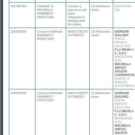
Z9C2487852
COMUNE DI
Fornitura e
23-Affidamento
DECORLINE
MOLINELLA
posa di un wall
diretto
SRL
00446980377
tattoo
00510171200
raffigurante la
battaglia della
Riccardina
Z45248522A
Comune di Molinella
MANUTENZIONE
23-Affidamento
GIORDANI
00446980377
AUTOMEZZI
diretto
GIULIANO
00510171200
PNEUS
SERVICE
GALLO SAS
F.LLI BRUNI e
C. S.N.C
BERTAZZONI
S.R.L
MOLINELLA
SERVIZI
SOCIETA’
COOPERATIVA
GURIOLI E
BONAZZI
AUTOCARROZ
Z45248522A
Comune di Molinella
MANUTENZIONE
23-Affidamento
GIORDANI
00446980377
AUTOMEZZI
diretto
GIULIANO
00510171200
PNEUS
SERVICE
GALLO SAS
F.LLI BRUNI e
C. S.N.C
BERTAZZONI
S.R.L
MOLINELLA
SERVIZI
SOCIETA’