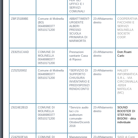
PER GLI
UFFICI E I
SERVIZI
COMUNALI
ZBF251B9BE
Comune di Molinella
ABBATTIMENTO
23-Affidamento
COOPERATIVA
(BO)
URGENTE
diretto
FACCHINI E
00446980377
ALBERI
SERVIZI
00510171200
PRESSO
MOLINELLA
SCUOLA
SOCIETA'
PRIMARIA DI
COOP.
MARMORTA
ZE8251CAAD
COMUNE DI
Prestazioni
23-Affidamento
Dott.Roatti
MOLINELLA
sanitarie Casa
diretto
Carlo
00446980377
di Riposo
00510171200
Z252520002
Comune di Molinella
*SERVIZIO DI
23-Affidamento
HALLEY
00446980377
SUPPORTO
diretto
INFORMATICA
00510171200
CHIUSURA
S.R.L. -VIA
INVENTARIO E
CIRCONVALLA
PREDISPOSIZIONE
-62024
RENDICONTO
MATELICA
(MC)
Z8224E2B1D
COMUNE DI
*Servizio audio
23-Affidamento
SOUND
MOLINELLA
luci c/o
diretto
BOOSTER DI
00446980377
auditorium
STEFANO
00510171200
comunale-
BIGONI - ditta
Ottobre/Dicembre
individuale
2018
Z242503FAA
COMUNE DI
Manutenzione
23-Affidamento
SAGI di Conti