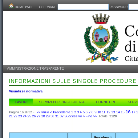
HOME PAGE
USERNAME:
PASSWORD:
AMMINISTRAZIONE TRASPARENTE
INFORMAZIONI SULLE SINGOLE PROCEDURE
Visualizza normativa
LAVORI
SERVIZI PER L'INGEGNERIA
FORNITURE
SERVI
16
Pagina 16 di 32 -
<< Inizio
< Precedente
1
2
3
4
5
6
7
8
9
10
11
12
13
14
15
17
21
22
23
24
25
26
27
28
29
30
31
32
Successivo >
Fine >>
Totale:
3120
Procedura di