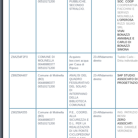
00510171200
PUBBLICHE.
SOC. COOP
SECONDO
COOPERATIVA
STRALCIO.
FACCHINI E
SERVIZI
MOLINELLA
L'OPEROSA
RIZZI SILVIO
SRL
VIVAI
BONAZZI
ANNIBALE E
CARLO DI
BONAZZI
SIMONA
Z6A254F2F0
COMUNE DI
Acquisto
23-Affidamento
Taddei Carlo -
MOLINELLA
boccioni acqua
diretto
Ditta individuale
00446980377
per Casa di
00510171200
Riposo
ZB9256A407
Comune di Molinella
ANALISI DEL
23-Affidamento
SAP STUDIO
(BO)
QUADRO
diretto
ASSOCIATO DI
00446980377
FESSURATIVO
PROGETTAZIO
00510171200
DEL SOLAIO
DI
INTERPIANO
DELLA
BIBLIOTECA
COMUNALE
Z80256A555
Comune di Molinella
P.E., COORD.
23-Affidamento
ING. PATRIZIO
(BO)
ALLA
diretto
BESSI
00446980377
SICUREZZA E
ZERO
00510171200
D.L. PER LA
ASSOCIATI
REALIZZAZIONE
ING. DANIELE
DI UN PONTE
VERONESI
CICLOPEDONALE