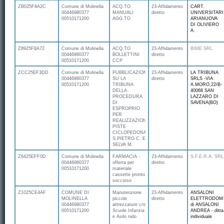
ZB025F8A2C
Comune di Molinella
ACQ.TO
23-Affidamento
CART.
00446980377
MANUALI
diretto
UNIVERSITARI
00510171200
AGG.TO
ARIANUOVA
DI OLIVIERO
A.
Z8925F8A72
Comune di Molinella
ACQ.TO
23-Affidamento
BIME SRL
00446980377
BOLLETTINI
diretto
00510171200
CCP
ZCC25EF3DD
Comune di Molinella
PUBBLICAZIONE
23-Affidamento
LA TRIBUNA
00446980377
SU LA
diretto
SRLS -VIA
00510171200
TRIBUNA
A.MORO,22/B-
DELLA
40068 SAN
PROCEDURA
LAZZARO DI
DI
SAVENA(BO)
ESPROPRIO
PER
REALIZZAZIONE
PISTE
CICLOPEDONALI
S.PIETRO C. E
SELVA M.
Z6425EFF0D
Comune di Molinella
FARMACIA -
23-Affidamento
S.F.E.R.A. SRL
00446980377
offerta per
diretto
00510171200
materiale
cassette pronto
soccorso
Z1025CE4AF
COMUNE DI
Manutenzione
23-Affidamento
ANSALONI
MOLINELLA
piccole
diretto
ELETTRODOME
00446980377
attrezzature c/o
di ANSALONI
00510171200
Scuole Infanzia
ANDREA - ditta
e Asilo nido
individuale