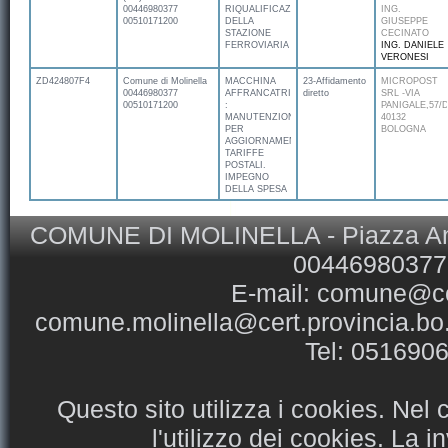
00446980377
RIQUALIFICAZIONE
ING.
00510171200
DELLA
GIUSEPPE
STAZIONE
CECINATO
FERROVIARIA
ING. DANIELE
VERONESI
ZD424807F4
Comune di Molinella
MACCHINA
23-Affidamento
MICROPOST
00446980377
AFFRANCATRICE
diretto
SRL -VIA
00510171200
:
PANIGALE,57/D
MANUTENZIONE
40132
PER
BOLOGNA
AGGIORNAMENTO
TARIFFE
POSTALI.
IMPEGNO
DELLA SPESA
COMUNE DI MOLINELLA - Piazza Ansel
00446980377 
E-mail:
comune@com
comune.molinella@cert.provincia.bo.
Tel: 051690
Questo sito utilizza i cookies. Nel
l'utilizzo dei cookies. La 