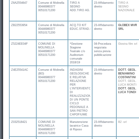
Z6A2554647
Comune di Molinella
TIRO A
23-Affidamento
TIRO A
00446980377
SEGNO
diretto
SEGNO
00510171200
ADD.TIRO AG.
NAZIONALE
ZB22553954
Comune di Molinella
ACQ.TO KIT
23-Affidamento
GLOBEX MVR
00446980377
EDUC.STRAD.LE
diretto
SRL
00510171200
Z5224EE04F
COMUNE DI
*Gestione
04-Procedura
Giostra film srl
MOLINELLA
Stagione
negoziata
00446980377
Teatrale c/o
senza previa
00510171200
Auditorium
pubblicazione
comunale
2018/19
Z4E25541AC
Comune di Molinella
INDAGINI
23-Affidamento
DOTT. GEOL.
(BO)
GEOLOGICHE
diretto
BENIAMINO
00446980377
E RELATIVA
COSTANTINI
00510171200
RELAZIONE
DOTT. GEOL.
PER
LUCA MONTI
L’INTERVENTO
DOTT. GEOL.
DI
LUCA TONDI
REALIZZAZIONE
DI UN PONTE
CICLO
PEDONALE A
SAN PIETRO
CAPOFIUME
Z032518421
COMUNE DI
Manutenzione
23-Affidamento
B2 -srl
MOLINELLA
lavatrice Casa
diretto
00446980377
di Riposo
00510171200