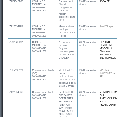
Z9F2545B86
COMUNE DI
Canone per il
23-Affidamento
ASSA SRL
MOLINELLA
filtro di
diretto
00446980377
navigazione
00510171200
DNS per
registri
elettronici anno
2018
Z92251499B
COMUNE DI
Manutenzione
23-Affidamento
Arjo ITA spa
MOLINELLA
ausili per
diretto
00446980377
anziani Casa di
00510171200
Riposo
Z29252B097
COMUNE DI
*Revisione
23-Affidamento
CENTRO
MOLINELLA
biennale
diretto
REVISIONI
00446980377
furgone
VEICOLI di
00510171200
trasporto pasti
Elisabetta
renault master
Boscherini-
DT160EH
ditta individuale
Z5F2535528
Comune di Molinella
PE, DL ed CS
23-Affidamento
PRISMA
(BO)
per la
diretto
INGEGNERIA
00446980377
realizzazione
SRL
00510171200
della pista ciclo
pedonale sita in
Selva Malvezzi
Z422534B61
Comune di Molinella
IMPEGNO DI
23-Affidamento
MONDIALCHIM
00446980377
SPESA PER
diretto
-VIA
00510171200
FORNITURA
A.MEUCCI,9/A-
MATERIALE
44011
IGIENICO
ARGENTA(FE)
SANITARIO.
ACCESSORI
MONOUSO