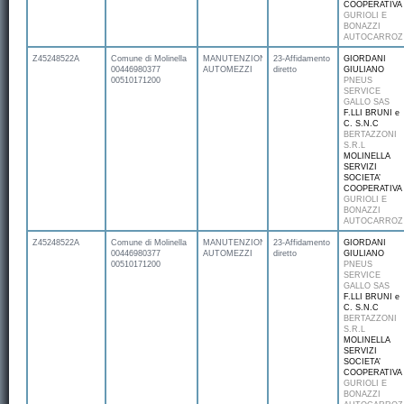
COOPERATIVA
GURIOLI E
BONAZZI
AUTOCARROZ
Z45248522A
Comune di Molinella
MANUTENZIONE
23-Affidamento
GIORDANI
00446980377
AUTOMEZZI
diretto
GIULIANO
00510171200
PNEUS
SERVICE
GALLO SAS
F.LLI BRUNI e
C. S.N.C
BERTAZZONI
S.R.L
MOLINELLA
SERVIZI
SOCIETA’
COOPERATIVA
GURIOLI E
BONAZZI
AUTOCARROZ
Z45248522A
Comune di Molinella
MANUTENZIONE
23-Affidamento
GIORDANI
00446980377
AUTOMEZZI
diretto
GIULIANO
00510171200
PNEUS
SERVICE
GALLO SAS
F.LLI BRUNI e
C. S.N.C
BERTAZZONI
S.R.L
MOLINELLA
SERVIZI
SOCIETA’
COOPERATIVA
GURIOLI E
BONAZZI