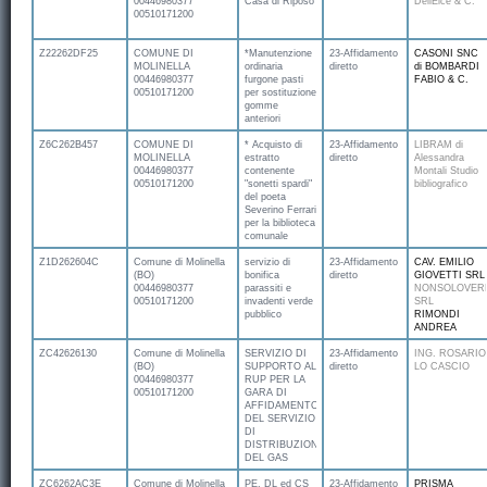
00446980377
Casa di Riposo
DellElce & C.
00510171200
Z22262DF25
COMUNE DI
*Manutenzione
23-Affidamento
CASONI SNC
MOLINELLA
ordinaria
diretto
di BOMBARDI
00446980377
furgone pasti
FABIO & C.
00510171200
per sostituzione
gomme
anteriori
Z6C262B457
COMUNE DI
* Acquisto di
23-Affidamento
LIBRAM di
MOLINELLA
estratto
diretto
Alessandra
00446980377
contenente
Montali Studio
00510171200
"sonetti spardi"
bibliografico
del poeta
Severino Ferrari
per la biblioteca
comunale
Z1D262604C
Comune di Molinella
servizio di
23-Affidamento
CAV. EMILIO
(BO)
bonifica
diretto
GIOVETTI SRL
00446980377
parassiti e
NONSOLOVER
00510171200
invadenti verde
SRL
pubblico
RIMONDI
ANDREA
ZC42626130
Comune di Molinella
SERVIZIO DI
23-Affidamento
ING. ROSARIO
(BO)
SUPPORTO AL
diretto
LO CASCIO
00446980377
RUP PER LA
00510171200
GARA DI
AFFIDAMENTO
DEL SERVIZIO
DI
DISTRIBUZIONE
DEL GAS
ZC6262AC3E
Comune di Molinella
PE, DL ed CS
23-Affidamento
PRISMA