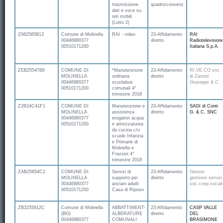
trasmissione
quadro/convenzione
dati e voce su
reti mobili
(Lotto 2)
Z062585B13
Comune di Molinella
RAI - video
23-Affidamento
RAI
00446980377
diretto
Radiotelevision
00510171200
Italiana S.p.A.
ZEB25547B6
COMUNE DI
*Manutenzione
23-Affidamento
RI.VE.CO snc
MOLINELLA
ordinaria
diretto
di Zanotti
00446980377
scuolabus
Giuseppe & C.
00510171200
comunali 4°
trimestre 2018
Z2B24C41F1
COMUNE DI
Manutenzione e
23-Affidamento
SAGI di Conti
MOLINELLA
assistenza
diretto
G. & C. SNC
00446980377
erogatori acqua
00510171200
e attrezzaturea
da cucina c/o
scuole Infanzia
e Primarie di
Molinella e
Frazioni 4°
trimestre 2018
ZAB25654C2
COMUNE DI
Servizi di
23-Affidamento
Gesser
MOLINELLA
supporto per
diretto
gestione servizi
00446980377
anziani adulti
soc.coop.social
00510171200
Casa di Riposo
ZB3255812C
Comune di Molinella
ABBATTIMENTO
23-Affidamento
CASP VALLE
(BO)
ALBERATURE
diretto
DEL
00446980377
COMUNALI
BRASIMONE