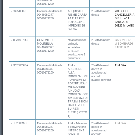
00446980377
00510171200
Z68251FC7F
Comune di Molinella
ACQUISTO
23-Affidamento
VALSECCHI
00446980377
RISME CARTA
diretto
CANCELLERIA
00510171200
A4 E A3 PER
S.R.L. -VIA
FOTOCOPIE.
LARGA, 8-
IMPEGNO DI
20122 MILANO
SPESA
Z1E258B7D3
COMUNE DI
*Manutenzione
23-Affidamento
CASONI SNC
MOLINELLA
ordinaria
diretto
di BOMBARDI
00446980377
scuolabus
FABIO & C.
00510171200
ER411JN-
sostituzione 2
pneumatici
Z8D258C9FA
Comune di Molinella
TIM -
26-Affidamento
TIM SPA
00446980377
ADESIONE
diretto in
00510171200
ALLA
adesione ad
CONVENZIONE
accordo
- Ordinativo DI
quadro/convenzione
FORNITURA /
MIGRAZIONE
A NUOVA
CONVENZIONE
per SERVIZI DI
TRASMISSIONE
DATI E VOCE
SU RETI
FISSE (LOTTO
1)
ZEE258C1CE
Comune di Molinella
TIM - Adesione
26-Affidamento
TIM SPA
00446980377
a convenzione
diretto in
00510171200
INTERCENT
adesione ad
Servizi di
accordo