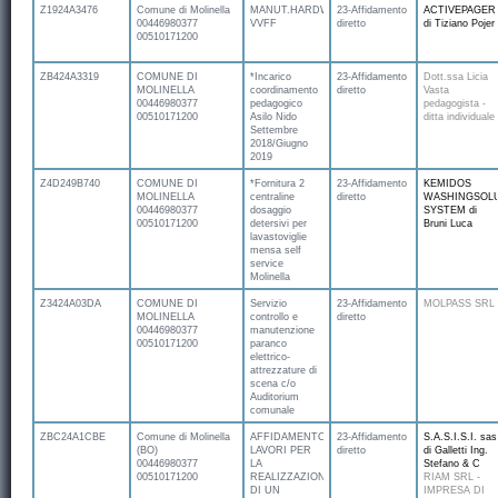
Z1924A3476
Comune di Molinella
MANUT.HARDWARE
23-Affidamento
ACTIVEPAGER
00446980377
VVFF
diretto
di Tiziano Pojer
00510171200
ZB424A3319
COMUNE DI
*Incarico
23-Affidamento
Dott.ssa Licia
MOLINELLA
coordinamento
diretto
Vasta
00446980377
pedagogico
pedagogista -
00510171200
Asilo Nido
ditta individuale
Settembre
2018/Giugno
2019
Z4D249B740
COMUNE DI
*Fornitura 2
23-Affidamento
KEMIDOS
MOLINELLA
centraline
diretto
WASHINGSOL
00446980377
dosaggio
SYSTEM di
00510171200
detersivi per
Bruni Luca
lavastoviglie
mensa self
service
Molinella
Z3424A03DA
COMUNE DI
Servizio
23-Affidamento
MOLPASS SRL
MOLINELLA
controllo e
diretto
00446980377
manutenzione
00510171200
paranco
elettrico-
attrezzature di
scena c/o
Auditorium
comunale
ZBC24A1CBE
Comune di Molinella
AFFIDAMENTO
23-Affidamento
S.A.S.I.S.I. sas
(BO)
LAVORI PER
diretto
di Galletti Ing.
00446980377
LA
Stefano & C
00510171200
REALIZZAZIONE
RIAM SRL -
DI UN
IMPRESA DI