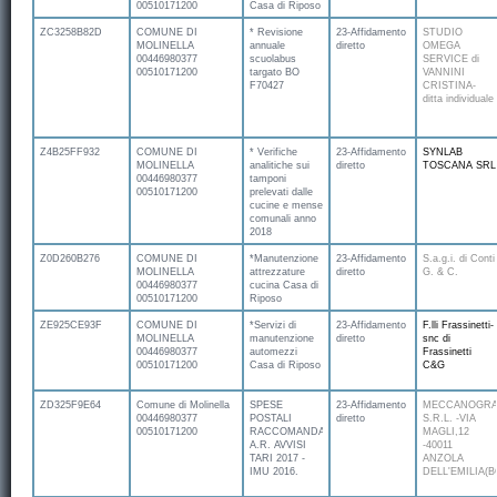
00510171200
Casa di Riposo
ZC3258B82D
COMUNE DI
* Revisione
23-Affidamento
STUDIO
MOLINELLA
annuale
diretto
OMEGA
00446980377
scuolabus
SERVICE di
00510171200
targato BO
VANNINI
F70427
CRISTINA-
ditta individuale
Z4B25FF932
COMUNE DI
* Verifiche
23-Affidamento
SYNLAB
MOLINELLA
analitiche sui
diretto
TOSCANA SRL
00446980377
tamponi
00510171200
prelevati dalle
cucine e mense
comunali anno
2018
Z0D260B276
COMUNE DI
*Manutenzione
23-Affidamento
S.a.g.i. di Conti
MOLINELLA
attrezzature
diretto
G. & C.
00446980377
cucina Casa di
00510171200
Riposo
ZE925CE93F
COMUNE DI
*Servizi di
23-Affidamento
F.lli Frassinetti-
MOLINELLA
manutenzione
diretto
snc di
00446980377
automezzi
Frassinetti
00510171200
Casa di Riposo
C&G
ZD325F9E64
Comune di Molinella
SPESE
23-Affidamento
MECCANOGRA
00446980377
POSTALI
diretto
S.R.L. -VIA
00510171200
RACCOMANDATE
MAGLI,12
A.R. AVVISI
-40011
TARI 2017 -
ANZOLA
IMU 2016.
DELL'EMILIA(B