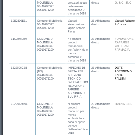
MOLINELLA
erogatori acqua
diretto
G. & C. SNC
00446980377
nelle mense
00510171200
scolastiche 3°
trimestre 2018
Z9E2509E51
Comune di Molinella
Vaccari -
23-Affidamento
Vaccari Roberto
00446980377
sistemazione
diretto
& C s.n.c.
00510171200
lapide Antonio
Fiorini
Z1C2504269
COMUNE DI
* Fornitura
23-Affidamento
FONDAZIONE
MOLINELLA
prodotti
diretto
RAFFAELE
00446980377
farmaceutici
VALERIANI
00510171200
per Asilo Nido e
FARMACIA
mense
comunali 4°
trimestre 2018
Z522506C6B
Comune di Molinella
IMPEGNO DI
23-Affidamento
DOTT.
(BO)
SPESA PER
diretto
AGRONOMO
00446980377
SERVIZIO
FABIO
00510171200
TECNICO
FALLENI
SPECIALISTICO
REDAZIONE
PARERE
AGRONOMO
SUL P.R.A.
ZEA24D6894
COMUNE DI
*Fornitura
23-Affidamento
ITALKIM SRL
MOLINELLA
prodotti
diretto
00446980377
monouso per
00510171200
mense
scolastiche e
casa di riposo
periodo
Settembre/Dicembre
2018