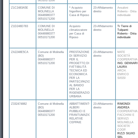
00510171200
Z1C2483A5E
COMUNE DI
* Acquisto
23-Affidamento
Ansaloni
MOLINELLA
frigorifero per
diretto
Roberto - Ditta
00446980377
Casa di Riposo
individuale
00510171200
Z1D248D783
COMUNE DI
Acquisto
23-Affidamento
Tr Tierre di
MOLINELLA
climatizzatore
diretto
Tulipanti
00446980377
per Casa di
Roberto - Ditta
00510171200
Riposo
individuale
ZA2248E5CA
Comune di Molinella
PRESTAZIONE
23-Affidamento
MATE
(BO)
DI SERVIZIO
diretto
SOCIETÀ
00446980377
PER IL
COOPERATIVA
00510171200
PROGETTO DI
ING. GENNARI
FATTIBILITÀ
LAURA
TECNICA ED
ARCH.
ECONOMICA
ENRICO
PER LA
SASSI
PARTECIPAZIONE
AL BANDO
PER LA
RIGENERAZIONE
URBANA
Z332474882
Comune di Molinella
ABBATTIMENTO
23-Affidamento
RIMONDI
(BO)
ALBERI
diretto
ANDREA
00446980377
PUBBLICI E
COOPERATIVA
00510171200
FRANTUMAZIONE
FACCHINI E
RELATIVE
SERVIZI
CEPPAIE
MOLINELLA
SOCIETA'
COOP.
RIZZI SILVIO
SRL