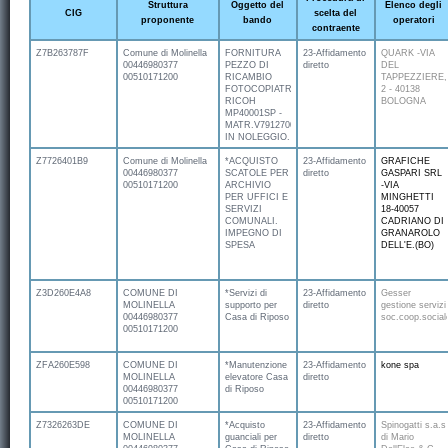
Struttura
Oggetto del
Elenco degli
CIG
scelta del
proponente
bando
operatori
contraente
Z7B263787F
Comune di Molinella
FORNITURA
23-Affidamento
QUARK -VIA
00446980377
PEZZO DI
diretto
DEL
00510171200
RICAMBIO
TAPPEZZIERE,
FOTOCOPIATRICE
2 - 40138
RICOH
BOLOGNA
MP40001SP -
MATR.V7912700298
IN NOLEGGIO.
Z7726401B9
Comune di Molinella
*ACQUISTO
23-Affidamento
GRAFICHE
00446980377
SCATOLE PER
diretto
GASPARI SRL
00510171200
ARCHIVIO
-VIA
PER UFFICI E
MINGHETTI
SERVIZI
18-40057
COMUNALI.
CADRIANO DI
IMPEGNO DI
GRANAROLO
SPESA
DELL'E.(BO)
Z3D260E4A8
COMUNE DI
*Servizi di
23-Affidamento
Gesser
MOLINELLA
supporto per
diretto
gestione servizi
00446980377
Casa di Riposo
soc.coop.social
00510171200
ZFA260E598
COMUNE DI
*Manutenzione
23-Affidamento
kone spa
MOLINELLA
elevatore Casa
diretto
00446980377
di Riposo
00510171200
Z7326263DE
COMUNE DI
*Acquisto
23-Affidamento
Spinogatti s.a.s
MOLINELLA
guanciali per
diretto
di Mario