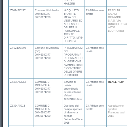
CORSO
MAZZINI
Z6624ED217
Comune di Molinella
*ACQUISTO
23-Affidamento
EREDI DI
00446980377
TRAMITE
diretto
GAIANI
00510171200
MEPA DEL
GIOVANNI
VESTIARIO ED
S.A.S.-VIA
ACCESSORI
DUGLIOLO,123
DPI PER IL
40054
PERSONALE
BUDRIO(BO)
AVENTE
DIRITTO.IMPEGNO
DI SPESA
ZF024DBB93
Comune di Molinella
INTEGRAZIONE
23-Affidamento
(BO)
DEL
diretto
00446980377
PROGRAMMA
00510171200
INFORMATICO
DI GESTIONE
AMMINISTRATIVA
E CONTABILE
DELLE OPERE
PUBBLICHE
Z4424ADDE8
COMUNE DI
Servizio di
23-Affidamento
REKEEP SPA
MOLINELLA
pulizia
diretto
00446980377
straordinaria
00510171200
scuola infanzia
Viviani
settembre 2018
Z6324A5913
COMUNE DI
Gestione del
23-Affidamento
Associazione
MOLINELLA
campo sportivo
diretto
sportiva
00446980377
di Marmorta
Marmorta asd
00510171200
periodo
2014
Settembre/Dicembre
2018