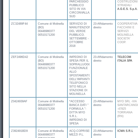
PARCHEGGIO
COSTRUZIONI
PUBBLICO
STRADALI
SITO IN VIA
A.G.E.S. S.p.A.
CIRCONVALLAZIONE
SUD
ZC32489F44
Comune di Molinella
SERVIZIO DI
23-Affidamento
COOPERATIVA
(BO)
MANUTENZIONE
diretto
FACCHINI E
00446980377
DEL VERDE
SERVIZI
00510171200
PUBBLICO.
MOLINELLA
SETTEMBRE -
SOCIETA'
OTTOBRE
COOP.
2018
ZEF2496D42
Comune di Molinella
IMPEGNO DI
23-Affidamento
TELECOM
(BO)
SPESA PER IL
diretto
ITALIA SPA
00446980377
SOPRALLUOGO
00510171200
FUNZIONALE
ALLO
SPOSTAMENTO
DELL'IMPIANTO
TELEFONICO
SITO NELLA
STAZIONE DI
MOLINELLA
Z0424939AF
Comune di Molinella
*ACCESSO
23-Affidamento
MYO SRL -VIA
00446980377
BANCA DATI "
diretto
SANTARCANGI
00510171200
FORMULA "-
-47825
DITTA MYO
TORRIANA
S.R.L.
(RN)
IMPEGNO DI
SPESA
Z392491BD9
Comune di Molinella
ACQ.COPRISEDILI
23-Affidamento
ICMA S.R.L
00446980377
MEZZI P.L.
diretto