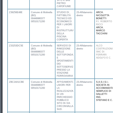
SITO A SAN
PIETRO
CAPOFIUME
Z39256E48E
Comune di Molinella
STUDIO DI
23-Affidamento
ARCH.
(BO)
FATTIBILITÀ
diretto
NICOLETTA
00446980377
TECNICO ED
BONETTI
00510171200
ECONOMICO
P.I. ROBERTO
PER I LAVORI
RICCI
DI
ARCH.
RISTRUTTURAZIONE
MARCO
DELLA
TACCHINI
PISCINA
COPERTA
Z33253DC5E
Comune di Molinella
SERVIZIO DI
23-Affidamento
ALCO
(BO)
RIMOZIONE
diretto
COSTRUZIONI
00446980377
DELLE
SNC DI
00510171200
SOTTOFONDAZIONI
FERRARI
E
ADOLFO E C.
SPOSTAMENTO
DEI
SOTTOSERVIZI
PRESSO LA
STAZIONE
FERROVIARIA
ZBC24A1CBE
Comune di Molinella
AFFIDAMENTO
23-Affidamento
S.A.S.I.S.I.-
00446980377
LAVORI PER
diretto
SOCIETA IN
00510171200
LA
ACCOMANDIT
REALIZZAZIONE
SEMPLICE DI
DI UN
GALLETTI
PARCHEGGIO
ING.
PUBBLICO
STEFANO E C.
SITO IN VIA
CIRCONVALLAZIONE
SUD.