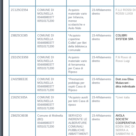
ZC125CE554
COMUNE DI
Acquisto
23-Affidamento
F.LLI ROSSI DI
MOLINELLA
materiale vario
diretto
ROSSI LUIGI
00446980377
per Infanzia,
00510171200
mense
scolastiche e
Asilo Nido
Z8B25CE385
COMUNE DI
*Acquisto
23-Affidamento
COLIBRI
MOLINELLA
copertine
diretto
SYSTEM SPA
00446980377
Colibrì per libri
00510171200
della biblioteca
comunale
ZED25CE958
COMUNE DI
Acquisto
23-Affidamento
F.lli Rossi di
MOLINELLA
materiale vario
diretto
Rossi Luigi
00446980377
di ferramenta
00510171200
per Casa di
Riposo
ZA025BEE2E
COMUNE DI
*Prestazioni
23-Affidamento
Dott.ssa Elisa
MOLINELLA
podologa per
diretto
Mulazzani -
00446980377
ospiti Casa di
ditta individuale
00510171200
Riposo
Z2625C935A
COMUNE DI
*Acquisto ausili
23-Affidamento
*Linet italia
MOLINELLA
per letti Casa di
diretto
00446980377
riposo
00510171200
ZB625C8E0B
Comune di Molinella
SERVIZIO
23-Affidamento
AVOLA
(BO)
INERENTE LE
diretto
SOCIETA'
00446980377
ALBERATURE
COOPERATIVA
00510171200
COMUNALI
EDEN SNC DI
PUBBLICHE:
SERRA A.
ABBATTIMENTI,
SABBATINI G.