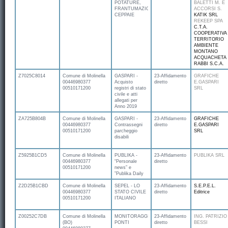
POTATURE,
BALETTI M. E
FRANTUMAZIONE
ACCORSI S.
CEPPAIE
KATIK SRL
REKEEP SPA
C.T.A.
COOPERATIVA
TERRITORIO
AMBIENTE
MONTANO
ACQUACHETA
RABBI S.C.A.
Z7025C8014
Comune di Molinella
GASPARI -
23-Affidamento
GRAFICHE
00446980377
Acquisto
diretto
E.GASPARI
00510171200
registri di stato
SRL
civile e atti
allegati per
Anno 2019
ZA725B804B
Comune di Molinella
GASPARI -
23-Affidamento
GRAFICHE
00446980377
Contrassegni
diretto
E.GASPARI
00510171200
parcheggio
SRL
disabili
Z5925B1CD5
Comune di Molinella
PUBLIKA -
23-Affidamento
PUBLIKA SRL
00446980377
“Personale
diretto
00510171200
news” e
”Publika Daily
Z2D25B1CBD
Comune di Molinella
SEPEL - LO
23-Affidamento
S.E.P.E.L.
00446980377
STATO CIVILE
diretto
Editrice
00510171200
ITALIANO
Z00252C7DB
Comune di Molinella
MONITORAGGIO
23-Affidamento
ING. PATRIZIO
(BO)
PONTI
diretto
BESSI