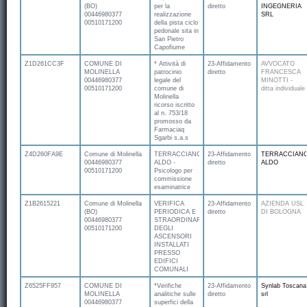
(BO)
per la
diretto
INGEGNERIA
00446980377
realizzazione
SRL
00510171200
della pista ciclo
pedonale sita in
San Pietro
Capofiume
Z1D261CC3F
COMUNE DI
* Attività di
23-Affidamento
AVVOCATO
MOLINELLA
patrocinio
diretto
FRANCESCA
00446980377
legale del
MINOTTI -
00510171200
comune di
ditta individuale
Molinella
ricorso iscritto
al n. 753/18
promosso da
Farmaciaq
Sgarbi s.a.s
Z4D260FA9E
Comune di Molinella
TERRACCIANO
23-Affidamento
TERRACCIAN
00446980377
ALDO -
diretto
ALDO
00510171200
Psicologo per
commissione
esaminatrice
Z1B2615221
Comune di Molinella
VERIFICA
23-Affidamento
AZIENDA USL
(BO)
PERIODICA E
diretto
DI BOLOGNA
00446980377
STRAORDINARIA
00510171200
DEGLI
ASCENSORI
INSTALLATI
PRESSO
EDIFICI
COMUNALI
Z6525FF957
COMUNE DI
*Verifiche
23-Affidamento
Synlab Toscana
MOLINELLA
analitiche sulle
diretto
srl
00446980377
superfici della